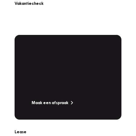
Vakantiecheck
Plan een
Werkplaatsafspraak
Is uw auto toe aan Onderhoud,
Bandenwissel of een Vakantiecheck? Plan
online een afspraak!
Maak een afspraak
Lease