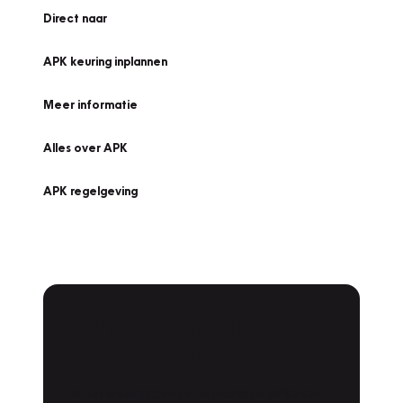
Direct naar
APK keuring inplannen
Meer informatie
Alles over APK
APK regelgeving
APK Keuring bij
Vakgarage!
Is het weer tijd voor de jaarlijkse APK? Ga