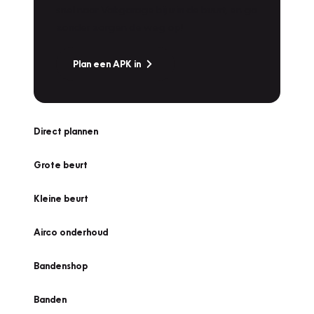
snel naar Vakgarage bij u in de buurt, en ga
zonder zorgen de weg op!
Plan een APK in
Direct plannen
Grote beurt
Kleine beurt
Airco onderhoud
Bandenshop
Banden