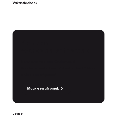
Vakantiecheck
Plan een
Werkplaatsafspraak
Is uw auto toe aan Onderhoud,
Bandenwissel of een Vakantiecheck? Plan
online een afspraak!
Maak een afspraak
Lease