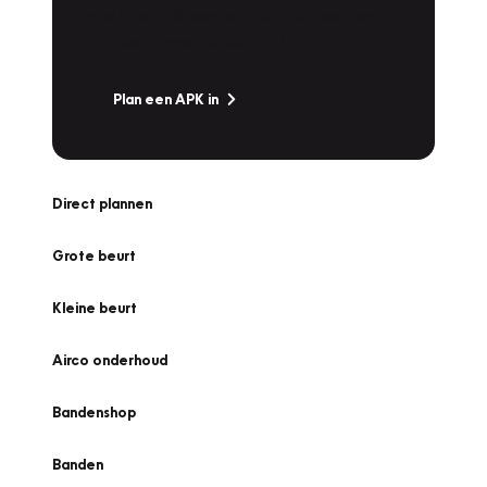
snel naar Vakgarage bij u in de buurt, en ga
zonder zorgen de weg op!
Plan een APK in
Direct plannen
Grote beurt
Kleine beurt
Airco onderhoud
Bandenshop
Banden