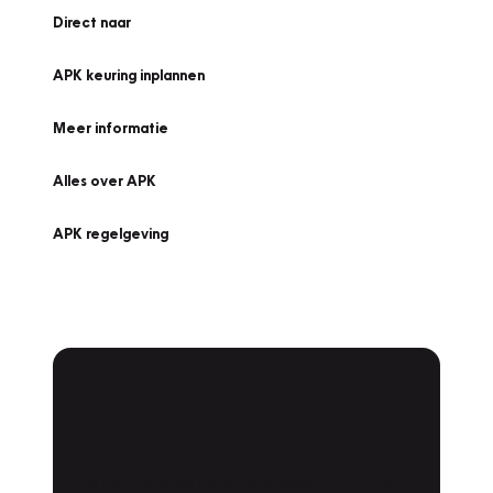
Direct naar
APK keuring inplannen
Meer informatie
Alles over APK
APK regelgeving
APK Keuring bij
Vakgarage!
Is het weer tijd voor de jaarlijkse APK? Ga