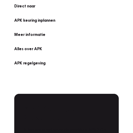
Direct naar
APK keuring inplannen
Meer informatie
Alles over APK
APK regelgeving
APK Keuring bij
Vakgarage!
Is het weer tijd voor de jaarlijkse APK? Ga