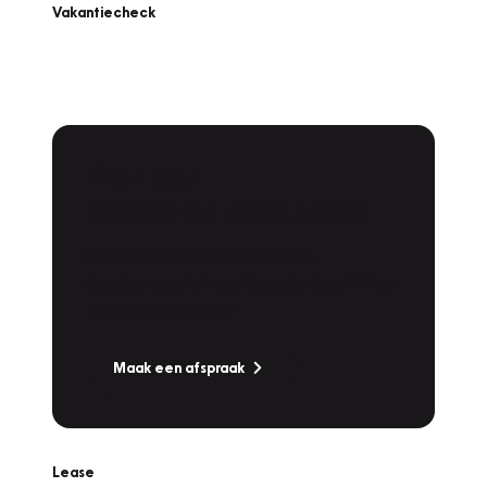
Vakantiecheck
Plan een
Werkplaatsafspraak
Is uw auto toe aan Onderhoud,
Bandenwissel of een Vakantiecheck? Plan
online een afspraak!
Maak een afspraak
Lease