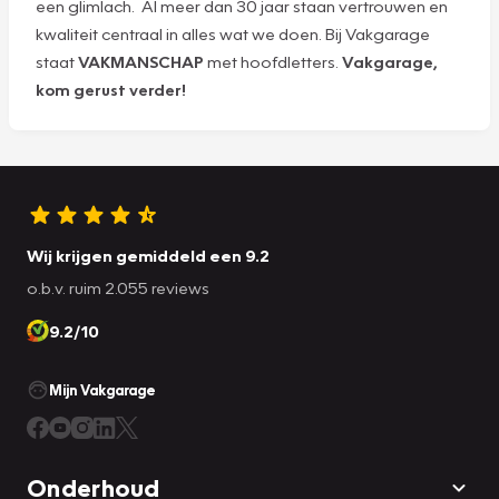
een glimlach. Al meer dan 30 jaar staan vertrouwen en
kwaliteit centraal in alles wat we doen. Bij Vakgarage
staat
VAKMANSCHAP
met hoofdletters.
Vakgarage,
kom gerust verder!
Wij krijgen gemiddeld een 9.2
o.b.v. ruim 2.055 reviews
9.2/10
Mijn Vakgarage
Onderhoud