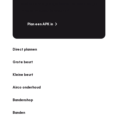
snel naar Vakgarage bij u in de buurt, en ga
zonder zorgen de weg op!
Plan een APK in
Direct plannen
Grote beurt
Kleine beurt
Airco onderhoud
Bandenshop
Banden