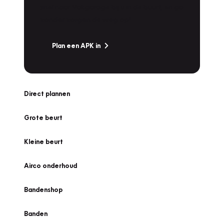
snel naar Vakgarage bij u in de buurt, en ga
zonder zorgen de weg op!
Plan een APK in
Direct plannen
Grote beurt
Kleine beurt
Airco onderhoud
Bandenshop
Banden