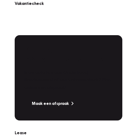
Vakantiecheck
Plan een
Werkplaatsafspraak
Is uw auto toe aan Onderhoud,
Bandenwissel of een Vakantiecheck? Plan
online een afspraak!
Maak een afspraak
Lease