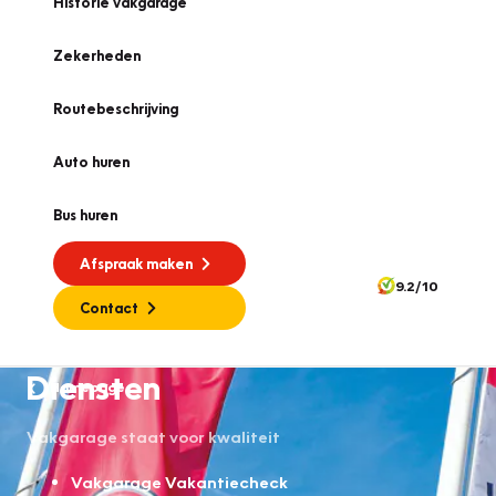
Historie vakgarage
Zekerheden
Routebeschrijving
Auto huren
Bus huren
Afspraak maken
9.2/10
Contact
Diensten
Homepage
Vakgarage staat voor kwaliteit
Vakgarage Vakantiecheck