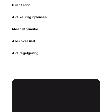
Direct naar
APK keuring inplannen
Meer informatie
Alles over APK
APK regelgeving
APK Keuring bij
Vakgarage!
Is het weer tijd voor de jaarlijkse APK? Ga