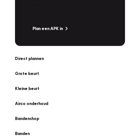
snel naar Vakgarage bij u in de buurt, en ga
zonder zorgen de weg op!
Plan een APK in
Direct plannen
Grote beurt
Kleine beurt
Airco onderhoud
Bandenshop
Banden