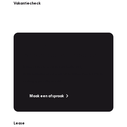
Vakantiecheck
Plan een
Werkplaatsafspraak
Is uw auto toe aan Onderhoud,
Bandenwissel of een Vakantiecheck? Plan
online een afspraak!
Maak een afspraak
Lease