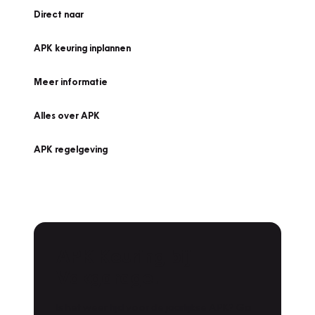
Direct naar
APK keuring inplannen
Meer informatie
Alles over APK
APK regelgeving
APK Keuring bij
Vakgarage!
Is het weer tijd voor de jaarlijkse APK? Ga