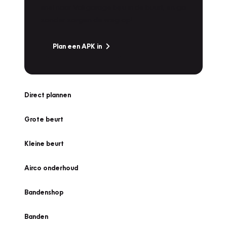
snel naar Vakgarage bij u in de buurt, en ga
zonder zorgen de weg op!
Plan een APK in
Direct plannen
Grote beurt
Kleine beurt
Airco onderhoud
Bandenshop
Banden