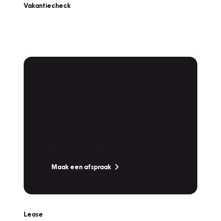
Vakantiecheck
Plan een
Werkplaatsafspraak
Is uw auto toe aan Onderhoud,
Bandenwissel of een Vakantiecheck? Plan
online een afspraak!
Maak een afspraak
Lease