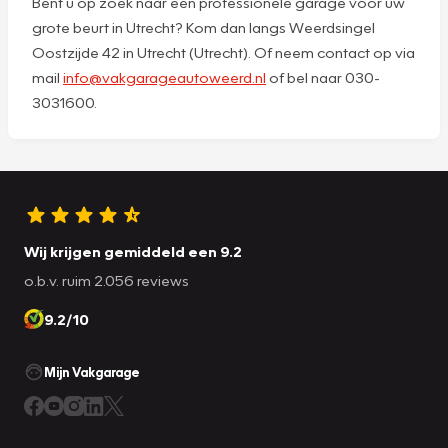
Bent u op zoek naar een professionele garage voor uw
grote beurt in Utrecht? Kom dan langs Weerdsingel
Oostzijde 42 in Utrecht (Utrecht). Of neem contact op via
mail
info@vakgarageautoweerd.nl
of bel naar 030-
3031600.
Wij krijgen gemiddeld een 9.2
o.b.v. ruim 2.056 reviews
9.2/10
Mijn Vakgarage