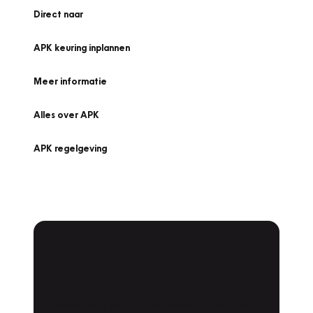
Direct naar
APK keuring inplannen
Meer informatie
Alles over APK
APK regelgeving
APK Keuring bij
Vakgarage!
Is het weer tijd voor de jaarlijkse APK? Ga