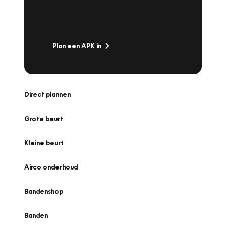
snel naar Vakgarage bij u in de buurt, en ga
zonder zorgen de weg op!
Plan een APK in
Direct plannen
Grote beurt
Kleine beurt
Airco onderhoud
Bandenshop
Banden