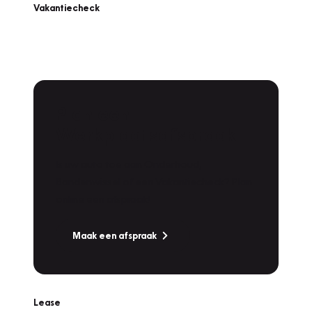
Vakantiecheck
Plan een
Werkplaatsafspraak
Is uw auto toe aan Onderhoud,
Bandenwissel of een Vakantiecheck? Plan
online een afspraak!
Maak een afspraak
Lease