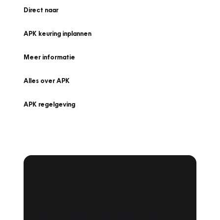
Direct naar
APK keuring inplannen
Meer informatie
Alles over APK
APK regelgeving
APK Keuring bij
Vakgarage!
Is het weer tijd voor de jaarlijkse APK? Ga