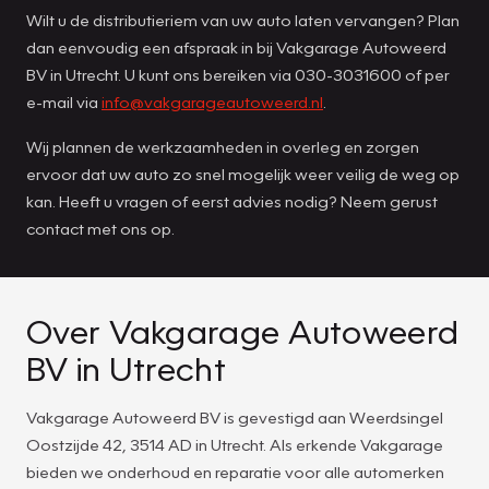
Wilt u de distributieriem van uw auto laten vervangen? Plan
dan eenvoudig een afspraak in bij Vakgarage Autoweerd
BV in Utrecht. U kunt ons bereiken via 030-3031600 of per
e-mail via
info@vakgarageautoweerd.nl
.
Wij plannen de werkzaamheden in overleg en zorgen
ervoor dat uw auto zo snel mogelijk weer veilig de weg op
kan. Heeft u vragen of eerst advies nodig? Neem gerust
contact met ons op.
Over Vakgarage Autoweerd
BV in Utrecht
Vakgarage Autoweerd BV is gevestigd aan Weerdsingel
Oostzijde 42, 3514 AD in Utrecht. Als erkende Vakgarage
bieden we onderhoud en reparatie voor alle automerken