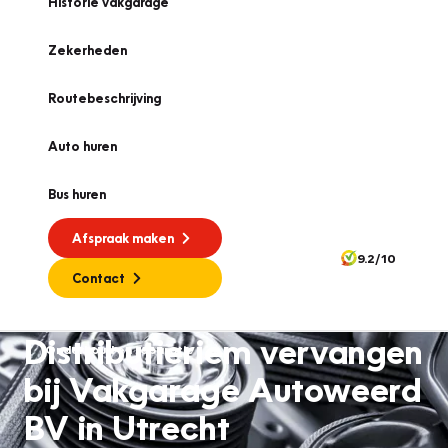
Historie vakgarage
Zekerheden
Routebeschrijving
Auto huren
Bus huren
Afspraak maken
9.2/10
Contact
Distributieriem vervangen
Onderhoud en reparatie
bij Vakgarage Autoweerd
BV in Utrecht