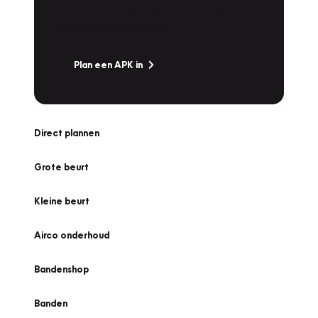
snel naar Vakgarage bij u in de buurt, en ga
zonder zorgen de weg op!
Plan een APK in
Direct plannen
Grote beurt
Kleine beurt
Airco onderhoud
Bandenshop
Banden