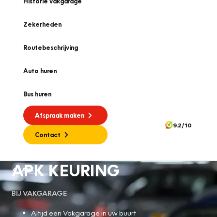
Historie vakgarage
Zekerheden
Routebeschrijving
Auto huren
Bus huren
Afspraak maken
9.2/10
Contact
APK KEURING
APK
BIJ VAKGARAGE
Altijd een Vakgarage in uw buurt