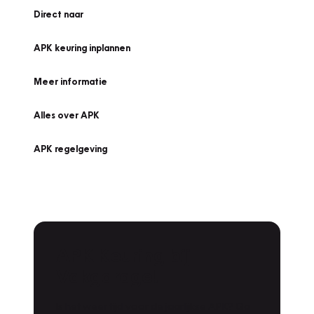
Direct naar
APK keuring inplannen
Meer informatie
Alles over APK
APK regelgeving
APK Keuring bij
Vakgarage!
Is het weer tijd voor de jaarlijkse APK? Ga