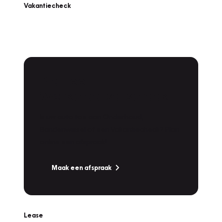
Vakantiecheck
Plan een
Werkplaatsafspraak
Is uw auto toe aan Onderhoud,
Bandenwissel of een Vakantiecheck? Plan
online een afspraak!
Maak een afspraak
Lease