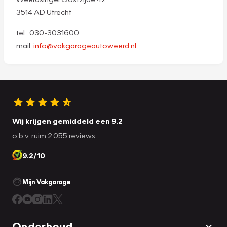
3514 AD Utrecht
tel.: 030-3031600
mail:
info@vakgarageautoweerd.nl
Wij krijgen gemiddeld een 9.2
o.b.v. ruim 2.055 reviews
9.2/10
Mijn Vakgarage
Onderhoud